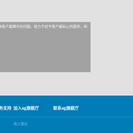
决客户最棘手的问题，致力于给予客户最贴心的服务，和
务支持
加入ag旗舰厅
联系ag旗舰厅
用人理念