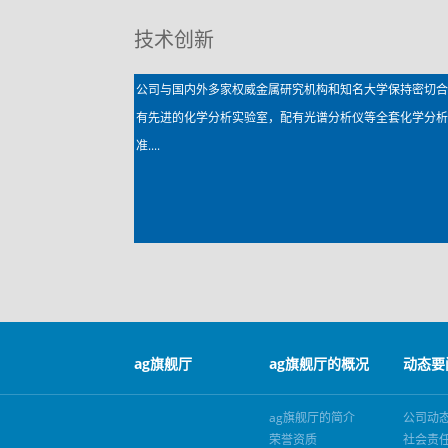
技术创新
公司与国内外多家权威金属研究机构和知名大学保持密切
有先进的化学分析实验室，配有光谱分析仪等全套化学分
准....
ag旗舰厅
ag旗舰厅的概况
动态要
ag旗舰厅的简介
公司动
荣誉资质
社会责