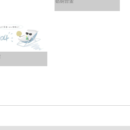
铝铜合金
金