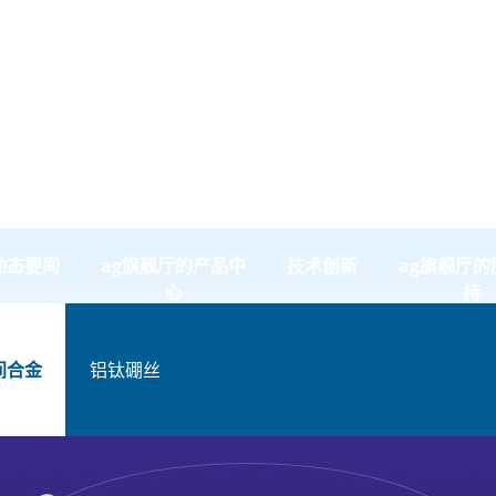
动态要闻
ag旗舰厅的产品中
技术创新
ag旗舰厅的
心
持
间合金
铝钛硼丝