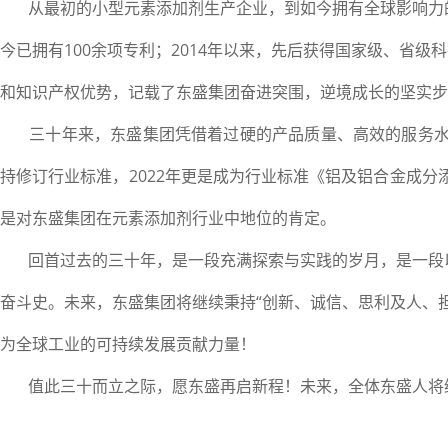
从最初的小型元素添加剂生产企业，到如今拥有全球影响力的
今已拥有100余项专利；2014年以来，先后获得国家级、省
和知识产权优势，记载了东盛集团奋进突围，逆境成长的坚实步
三十年来，东盛集团凭借着过硬的产品质量、高效的服务水
持修订行业标准，2022年更是成为行业标准《铝及铝合金成
是对东盛集团在元素添加剂行业中地位的肯定。
回首过去的三十年，是一段充满探索与实践的岁月，是一段以
奋斗史。未来，东盛集团将继续秉持“创新、诚信、思利及人、
为全球工业的可持续发展贡献力量！
值此三十而立之际，愿东盛再启新程！未来，全体东盛人将继