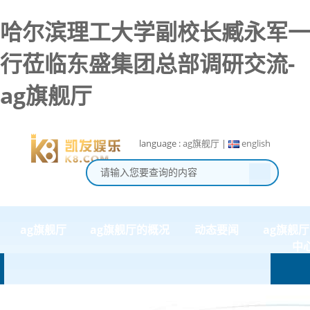
哈尔滨理工大学副校长臧永军一
行莅临东盛集团总部调研交流-
ag旗舰厅
language :
ag旗舰厅
|
english
ag旗舰厅
ag旗舰厅的概况
动态要闻
ag旗舰
中