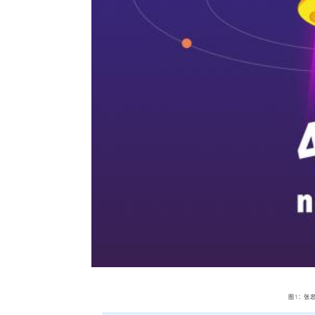
1
图
：张