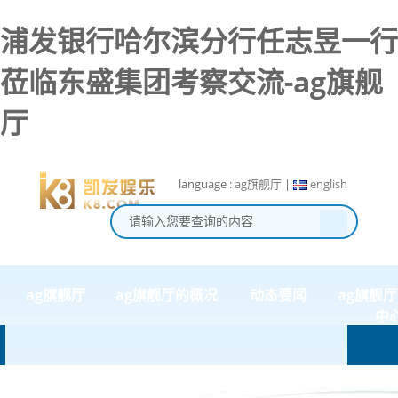
浦发银行哈尔滨分行任志昱一行
莅临东盛集团考察交流-ag旗舰
厅
language :
ag旗舰厅
|
english
ag旗舰厅
ag旗舰厅的概况
动态要闻
ag旗舰
中