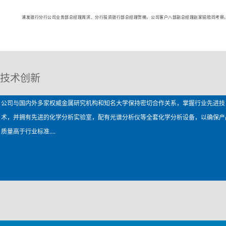
浦发银行分行公司业务部总经理周滨
、
分行投资银行部总经理贺楠，公司客户八部副总经理赵家锐
陪同考察
技术创新
公司与国内外多家权威金属研究机构和知名大学保持密切合作关系，掌握行业先进技
术，并拥有先进的化学分析实验室，配有光谱分析仪等全套化学分析设备，以确保产
质量高于行业标准....