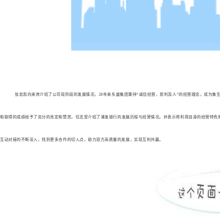
张忠凯向来宾
介绍
了公司现阶段的发展情况，
2
8
年来东盛集团秉持
“诚信经营，思利及人”的经营理念，成为集
和取得的成绩给予了充分的肯定和赞赏。
任志昱
介绍了
浦发银行
的发展历程与经营情况。
并
表示将利用自身的经营特色
互动对接的不断深入，找到更多合作的切入点，助力双方高质量的发展，实现互利共赢。