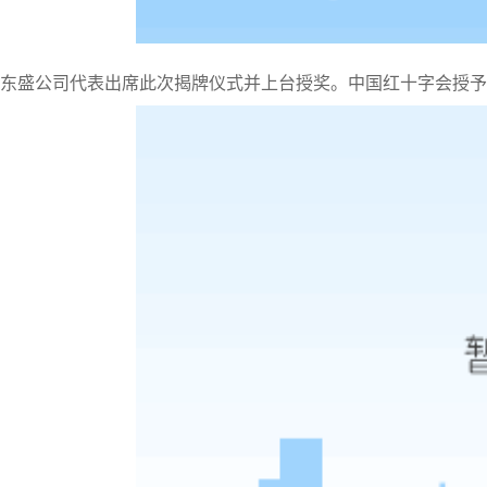
东盛公司代表出席此次揭牌仪式并上台授奖。中国红十字会授予我