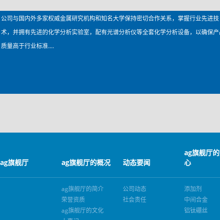
公司与国内外多家权威金属研究机构和知名大学保持密切合作关系，掌握行业先进技
术，并拥有先进的化学分析实验室，配有光谱分析仪等全套化学分析设备，以确保产
质量高于行业标准....
ag旗舰厅
ag旗舰厅
ag旗舰厅的概况
动态要闻
心
ag旗舰厅的简介
公司动态
添加剂
荣誉资质
社会责任
中间合金
ag旗舰厅的文化
铝钛硼丝