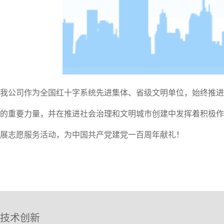
我公司作为全国红十字系统先进集体、省级文明单位，始终推进
的重要力量，并在推进社会治理和文明城市创建中发挥着积极作
展志愿服务活动，为中国共产党建党一百周年献礼！
技术创新