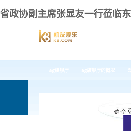
省政协副主席张显友一行莅临东盛
ag旗舰厅
ag旗舰厅的概况