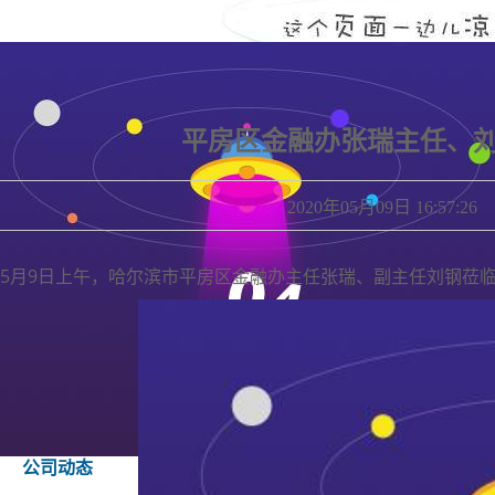
平房区金融办张瑞主任、
2020年05月09日 16
5月9日上午，哈尔滨市平房区金融办主任张瑞、副主任刘钢莅
公司动态
社会责任