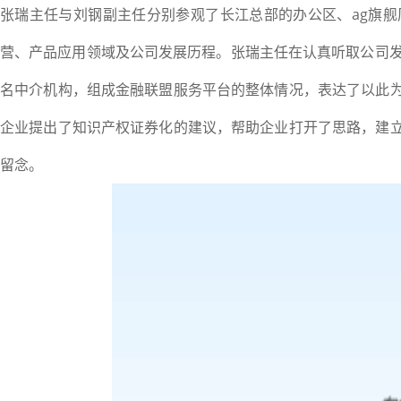
张瑞主任与刘钢副主任分别参观了长江总部的办公区、ag旗
营、产品应用领域及公司发展历程。张瑞主任在认真听取公司发
名中介机构，组成金融联盟服务平台的整体情况，表达了以此
企业提出了知识产权证券化的建议，帮助企业打开了思路，建
留念。