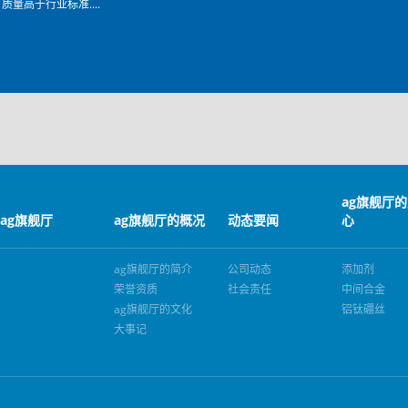
质量高于行业标准....
ag旗舰厅
ag旗舰厅
ag旗舰厅的概况
动态要闻
心
ag旗舰厅的简介
公司动态
添加剂
荣誉资质
社会责任
中间合金
ag旗舰厅的文化
铝钛硼丝
大事记