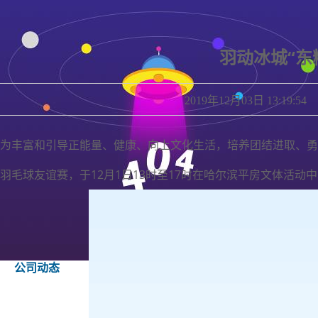
羽动冰城“东
2019年12月03日 13
为丰富和引导正能量、健康、向上文化生活，培养团结进取、勇
羽毛球友谊赛，于12月1日13时至17时在哈尔滨平房文体活动
公司动态
社会责任