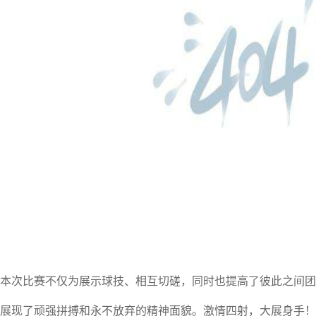
本次比赛不仅为展示球技、相互切磋，同时也提高了彼此之间团
展现了顽强拼搏和永不放弃的精神面貌。激情四射，大展身手！