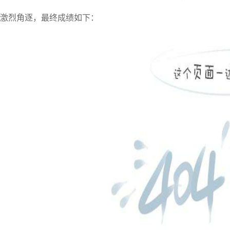
激烈角逐，最终成绩如下：