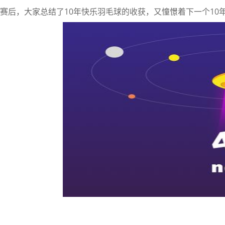
赛后，大家总结了10年快乐羽毛球的收获，又憧憬着下一个10