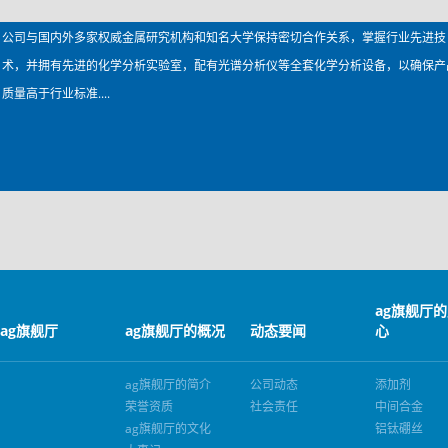
公司与国内外多家权威金属研究机构和知名大学保持密切合作关系，掌握行业先进技
术，并拥有先进的化学分析实验室，配有光谱分析仪等全套化学分析设备，以确保产
质量高于行业标准....
ag旗舰厅
ag旗舰厅
ag旗舰厅的概况
动态要闻
心
ag旗舰厅的简介
公司动态
添加剂
荣誉资质
社会责任
中间合金
ag旗舰厅的文化
铝钛硼丝