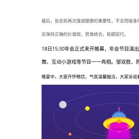
最后，张忠凯再次强调健康的重要性，不言而喻身
应保持正确的价值观，劳逸结合，砥砺前行。
18日15:30年会正式来开帷幕，年会节
舞、互动小游戏等节目一一亮相。邹双胜、
晚宴中，大家开怀畅饮，气氛温馨融洽，大家诉说