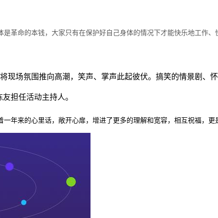
体是革命的本钱，大家只有在保护好自己身体的情况下才能快乐地工作、
目演出将现场氛围推向高潮，笑声、掌声此起彼伏。搞笑的情景剧、
陈友担任活动主持人。
着一年来的心里话，敞开心扉，增进了更多的理解和宽容，相互祝福，更是