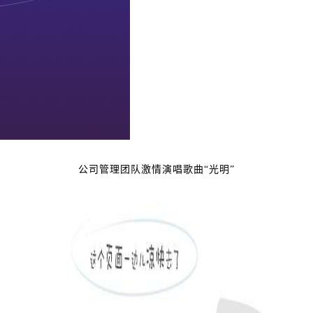
公司管理团队激情演唱歌曲“光明”