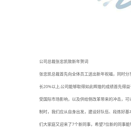
公司总裁张忠凯致新年贺词
张忠凯总裁首先向全体员工送出新年祝福，同时分
长20%以上,公司能够取得如此辉煌的成绩首先得
受国际市场影响，以及供给侧改革带来的冲击，可
制时，我们应从自身出发，建设好队伍、段炼好基
们大家庭又迎来了7个新同事，希望7位新的同事