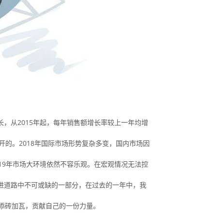
，从2015年起，每年销售额增长率较上一年均增
开的。2018年国际市场形势复杂多变，国内市场因
19年市场大环境依然不容乐观。在宏观情况无法控
进道路中不可或缺的一部分，在过去的一年中，我
添砖加瓦，贡献自己的一份力量。